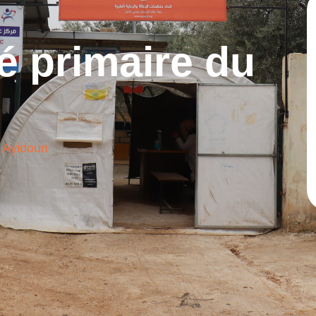
é primaire du
 Ayidoun