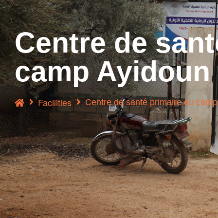
Centre de sant
camp Ayidoun
Facilities
Centre de santé primaire du camp