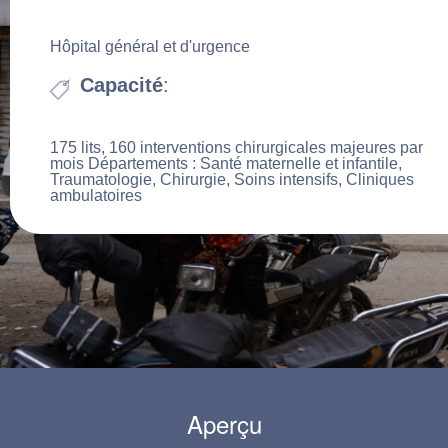
tez-nous
Ash-Shugur
Hôpital général et d'urgence
Capacité
:
Facilities
Hôpital Jisr-Ash-Shugur
175 lits, 160 interventions chirurgicales majeures par
mois Départements : Santé maternelle et infantile,
Traumatologie, Chirurgie, Soins intensifs, Cliniques
ambulatoires
Aperçu