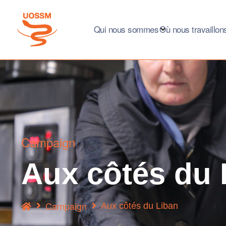
Qui nous sommes
Où nous travaillon
Campaign
Aux côtés du 
Campaign
Aux côtés du Liban