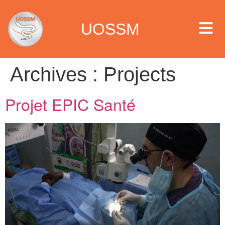
UOSSM
Archives :
Projects
Projet EPIC Santé
ous sommes
we work
 nous faisons
igns
 multimédia