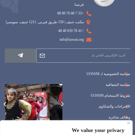
فرنسا
+33 7 88 76 89 88
مكتب جنيف | 150 طريق فيرني، 1211 جنيف، سويسرا
+41 78 659 48 48
info@uossm.org
سياسة الخصوصية لـ UOSSM
سياسة الشفافية
شروط الاستخدام UOSSM
الاقتراحات والشكاوى
وظائف شاغرة
المناقصات
We value your privacy