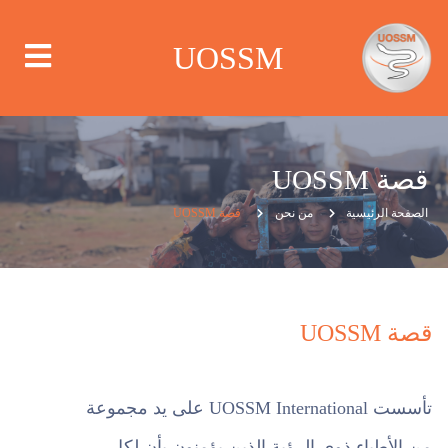
UOSSM
قصة UOSSM
من نحن
الصفحة الرئيسية
من نحن
قصة UOSSM
أين نعمل
ماذا نعمل
قصة UOSSM
الحملات
تأسست UOSSM International على يد مجموعة
مركز الإعلام
من الأطباء ذوي الرؤية الذين يؤمنون بأن لكل