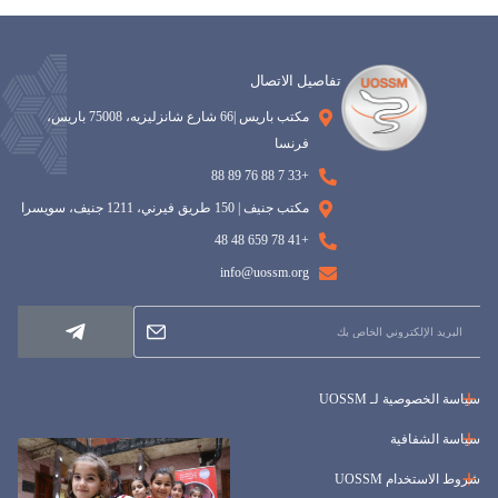
تفاصيل الاتصال
مكتب باريس |66 شارع شانزليزيه، 75008 باريس،
فرنسا
+33 7 88 76 89 88
مكتب جنيف | 150 طريق فيرني، 1211 جنيف، سويسرا
+41 78 659 48 48
info@uossm.org
سياسة الخصوصية لـ UOSSM
سياسة الشفافية
شروط الاستخدام UOSSM