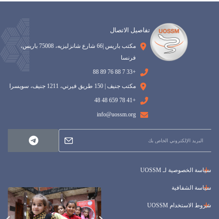
تفاصيل الاتصال
مكتب باريس |66 شارع شانزليزيه، 75008 باريس،
فرنسا
+33 7 88 76 89 88
مكتب جنيف | 150 طريق فيرني، 1211 جنيف، سويسرا
+41 78 659 48 48
info@uossm.org
سياسة الخصوصية لـ UOSSM
سياسة الشفافية
شروط الاستخدام UOSSM