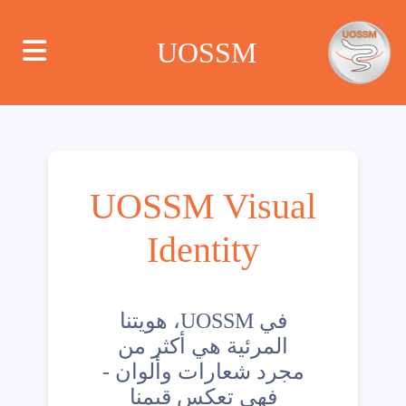
UOSSM
من نحن
UOSSM Visual
أين نعمل
Identity
ماذا نعمل
في UOSSM، هويتنا
الحملات
المرئية هي أكثر من
مجرد شعارات وألوان -
مركز الإعلام
فهي تعكس قيمنا