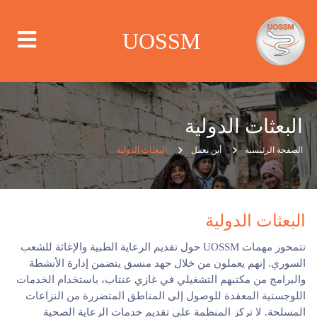
UOSSM
البعثات الدولية
من نحن
الصفحة الرئيسية
أين نعمل
البعثات الدولية
أين نعمل
ماذا نعمل
البعثات الدولية
تتمحور مهمات UOSSM حول تقديم الرعاية الطبية والإغاثة للشعب
الحملات
السوري. إنهم يعملون من خلال جهد منسق يتضمن إدارة الأنشطة
والبرامج من مكتبهم التشغيلي في غازي عنتاب، باستخدام الخدمات
مركز الإعلام
اللوجستية المعقدة للوصول إلى المناطق المتضررة من النزاعات
المسلحة. لا تركز المنظمة على تقديم خدمات الرعاية الصحية