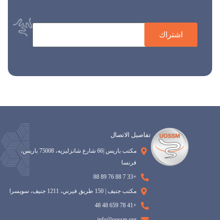
اشتراك
تفاصيل الاتصال
مكتب باريس |66 شارع شانزليزيه، 75008 باريس،
فرنسا
+33 7 88 76 89 88
مكتب جنيف | 150 طريق فيرني، 1211 جنيف، سويسرا
+41 78 659 48 48
info@uossm.org