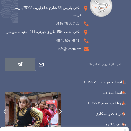
مكتب باريس |66 شارع شانزليزيه، 75008 باريس،
فرنسا
+33 7 88 76 89 88
مكتب جنيف | 150 طريق فيرني، 1211 جنيف، سويسرا
+41 78 659 48 48
info@uossm.org
سياسة الخصوصية لـ UOSSM
سياسة الشفافية
شروط الاستخدام UOSSM
الاقتراحات والشكاوى
وظائف شاغرة