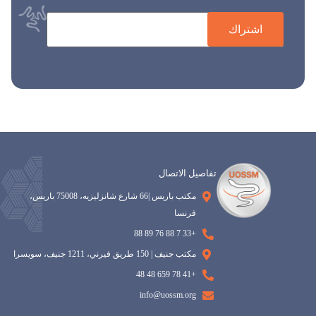
اشتراك
تفاصيل الاتصال
مكتب باريس |66 شارع شانزليزيه، 75008 باريس،
فرنسا
+33 7 88 76 89 88
مكتب جنيف | 150 طريق فيرني، 1211 جنيف، سويسرا
+41 78 659 48 48
info@uossm.org