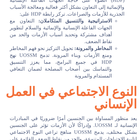
(HDP) الضوء على حاجة الجهات الفاعلة الإنسانية
والإنمائية إلى التعاون بشكل أكثر فعالية ومعالجة الأسباب
الجذرية للأزمات والصراعات. تركز رابطة HDP على:
الاستراتيجية والتنسيق المتكاملان:
التعاون مع
الجهات الفاعلة الإنسانية والإنمائية والسلام لتطوير
أهداف مشتركة وتحديد أسباب الأزمات والحد من
نقاط الضعف.
المخاطر والمرونة:
تحويل التركيز نحو فهم المخاطر
ومنع الأزمات وبناء المرونة. تدمج UOSSM نهج
HDP في جميع البرامج، مما يعزز التنسيق
والتماسك بين أصحاب المصلحة لضمان التعافي
المستدام والمرونة
النوع الاجتماعي في العمل
الإنساني
يعد منظور المساواة بين الجنسين أمرًا ضروريًا في المبادرات
الإنسانية لـ UOSSM. وإدراكًا لأن الأزمات تؤثر على الجنسين
بشكل مختلف، يدمج UOSSM مناهج تراعي النوع الاجتماعي
لتلبية الاحتياجات المتنوعة، والحد من نقاط الضعف القائمة على