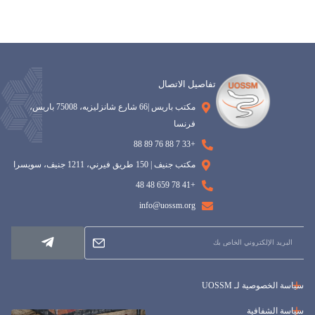
تفاصيل الاتصال
مكتب باريس |66 شارع شانزليزيه، 75008 باريس،
فرنسا
+33 7 88 76 89 88
مكتب جنيف | 150 طريق فيرني، 1211 جنيف، سويسرا
+41 78 659 48 48
info@uossm.org
سياسة الخصوصية لـ UOSSM
سياسة الشفافية