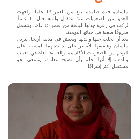
تواصل معنا
بيلسان، فتاة صامدة تبلغ من العمر 13 عاماً، واجهت
العديد من الصعوبات منذ اعتقال والدها قبل 11 عاماً.
تُركت في رعاية جدتها البالغة من العمر 65 عامًا، وتتحمل
ظروفًا صعبة في حياتها اليومية.
بعد أن تخلت عنها والدتها وتعيش في مدينة أريحا، تتربى
بيلسان وشقيقها الأصغر على يد جدتهما المسنة. على
الرغم من الصعوبات الأكاديمية والعبء العاطفي لغياب
والدها، إلا أنها تحلم بأن تصبح معلمة، وتسعى نحو
مستقبل أكثر إشراقًا.