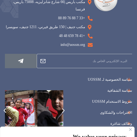
مكتب باريس |66 شارع شانزليزيه، 75008 باريس،
فرنسا
+33 7 88 76 89 88
مكتب جنيف | 150 طريق فيرني، 1211 جنيف، سويسرا
+41 78 659 48 48
info@uossm.org
سياسة الخصوصية لـ UOSSM
سياسة الشفافية
شروط الاستخدام UOSSM
الاقتراحات والشكاوى
وظائف شاغرة
المناقصات
We value your privacy