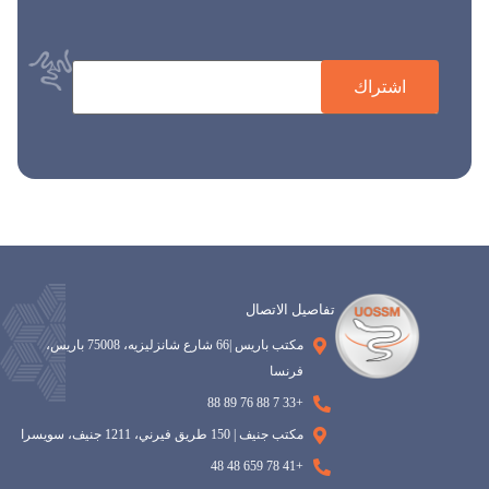
اشتراك
تفاصيل الاتصال
مكتب باريس |66 شارع شانزليزيه، 75008 باريس،
فرنسا
+33 7 88 76 89 88
مكتب جنيف | 150 طريق فيرني، 1211 جنيف، سويسرا
+41 78 659 48 48