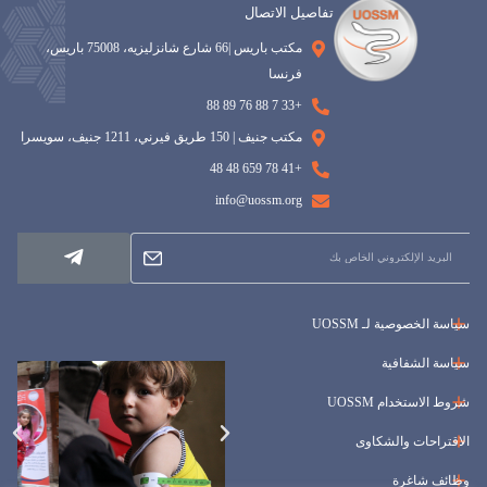
تفاصيل الاتصال
مكتب باريس |66 شارع شانزليزيه، 75008 باريس،
فرنسا
+33 7 88 76 89 88
مكتب جنيف | 150 طريق فيرني، 1211 جنيف، سويسرا
+41 78 659 48 48
info@uossm.org
سياسة الخصوصية لـ UOSSM
سياسة الشفافية
شروط الاستخدام UOSSM
الاقتراحات والشكاوى
وظائف شاغرة