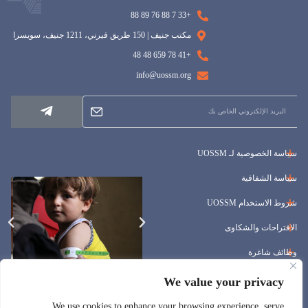
+33 7 88 76 89 88
مكتب جنيف | 150 طريق فيرني، 1211 جنيف، سويسرا
+41 78 659 48 48
info@uossm.org
سياسة الخصوصية لـ UOSSM
سياسة الشفافية
شروط الاستخدام UOSSM
الاقتراحات والشكاوى
وظائف شاغرة
المناقصات
We value your privacy
We use cookies to enhance your browsing experience, serve