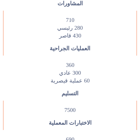
المشاورات
710
280 رئيسي
430 قاصر
العمليات الجراحية
360
300 عادي
60 عملية قيصرية
التسليم
7500
الاختبارات المعملية
690