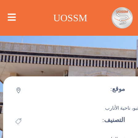
UOSSM
من نحن
أين نعمل
موقع
:
ماذا نعمل
تبو، ناحية الأتارب
الحملات
التصنيف
:
مستشفى
مركز الإعلام