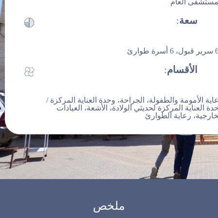
مستشفى العام
الأندلس
تواصل معنا
سعة
:
سرة طوارئ
Facilities
مستشفى الأندلس
الأقسام
:
اية الأمومة والطفولة، الجراحة، وحدة العناية المركزة /
دة العناية المركزة لحديثي الولادة، الأشعة، العيادات
خارجية، رعاية الطوارئ
ملخص