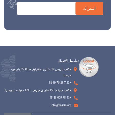
اشتراك
تفاصيل الاتصال
مكتب باريس |66 شارع شانزليزيه، 75008 باريس،
فرنسا
+33 7 88 76 89 88
مكتب جنيف | 150 طريق فيرني، 1211 جنيف، سويسرا
+41 78 659 48 48
info@uossm.org