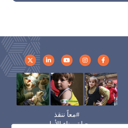
#معاً ننقذ
حياة وبناء الأمل.