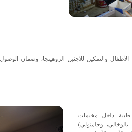
الأطفال والتمكين للاجئين الروهينجا، وضمان الوصول 
طبية داخل مخيمات
لاجئين الروهينجا (غوندهم 2، غوندهم 3، بالوخالي، وجامتولي)