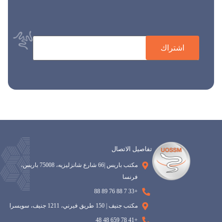
اشتراك
تفاصيل الاتصال
مكتب باريس |66 شارع شانزليزيه، 75008 باريس،
فرنسا
+33 7 88 76 89 88
مكتب جنيف | 150 طريق فيرني، 1211 جنيف، سويسرا
+41 78 659 48 48