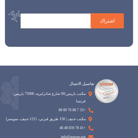
اشتراك
تفاصيل الاتصال
مكتب باريس |66 شارع شانزليزيه، 75008 باريس،
فرنسا
+33 7 88 76 89 88
مكتب جنيف | 150 طريق فيرني، 1211 جنيف، سويسرا
+41 78 659 48 48
info@uossm.org